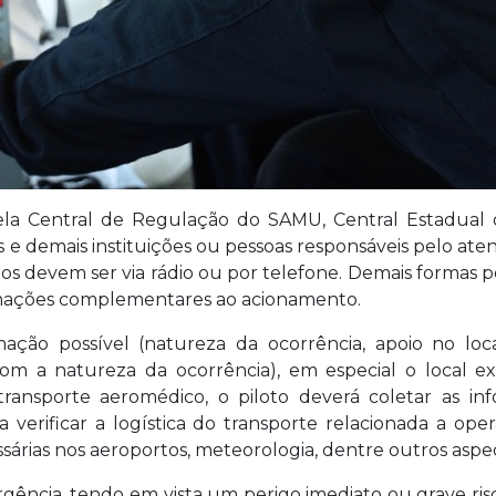
ela Central de Regulação do SAMU, Central Estadual 
es e demais instituições ou pessoas responsáveis pelo 
os devem ser via rádio ou por telefone. Demais formas
rmações complementares ao acionamento.
ação possível (natureza da ocorrência, apoio no loca
om a natureza da ocorrência), em especial o local 
transporte aeromédico, o piloto deverá coletar as in
 verificar a logística do transporte relacionada a op
árias nos aeroportos, meteorologia, dentre outros aspe
ncia, tendo em vista um perigo imediato ou grave risc