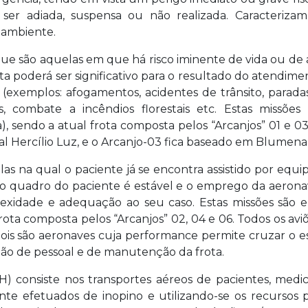
r adiada, suspensa ou não realizada. Caracterizam
 ambiente.
que são aquelas em que há risco iminente de vida ou d
 poderá ser significativo para o resultado do atendimen
xemplos: afogamentos, acidentes de trânsito, paradas 
s, combate a incêndios florestais etc. Estas missõe
a), sendo a atual frota composta pelos “Arcanjos” 01 e 03
onal Hercílio Luz, e o Arcanjo-03 fica baseado em Blume
las na qual o paciente já se encontra assistido por equ
 quadro do paciente é estável e o emprego da aeronav
xidade e adequação ao seu caso. Estas missões são e
frota composta pelos “Arcanjos” 02, 04 e 06. Todos os av
pois são aeronaves cuja performance permite cruzar o e
tão de pessoal e de manutenção da frota.
 consiste nos transportes aéreos de pacientes, medicam
te efetuados de inopino e utilizando-se os recursos p