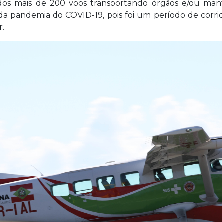
zados mais de 200 voos transportando órgãos e/ou man
 da pandemia do COVID-19, pois foi um período de corri
r.